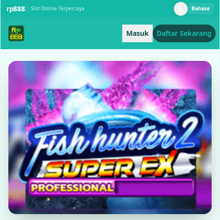
rp888
Slot Online Terpercaya
Bahasa
Masuk
Daftar Sekarang