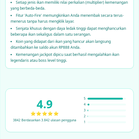
Setiap jenis ikan memiliki nilai perkalian (multiplier) kemenangan
yang berbeda-beda.
Fitur 'Auto-Fire' memungkinkan Anda menembak secara terus-
menerus tanpa harus mengklik layar.
Senjata khusus dengan daya ledak tinggi dapat menghancurkan
beberapa ikan sekaligus dalam satu serangan.
Koin yang didapat dari ikan yang hancur akan langsung
ditambahkan ke saldo akun RP888 Anda.
Kemenangan jackpot dipicu saat berhasil mengalahkan ikan
legendaris atau boss level tinggi.
Penilaian Pemain
5
4.9
4
3
⭐⭐⭐⭐⭐
2
3842 Berdasarkan 3.842 ulasan pengguna
1