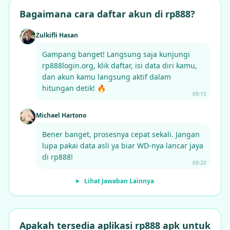
Bagaimana cara daftar akun di rp888?
Zulkifli Hasan
Gampang banget! Langsung saja kunjungi
rp888login.org, klik daftar, isi data diri kamu,
dan akun kamu langsung aktif dalam
hitungan detik! 🔥
09:15
Michael Hartono
Bener banget, prosesnya cepat sekali. Jangan
lupa pakai data asli ya biar WD-nya lancar jaya
di rp888!
09:20
Lihat Jawaban Lainnya
Apakah tersedia aplikasi rp888 apk untuk