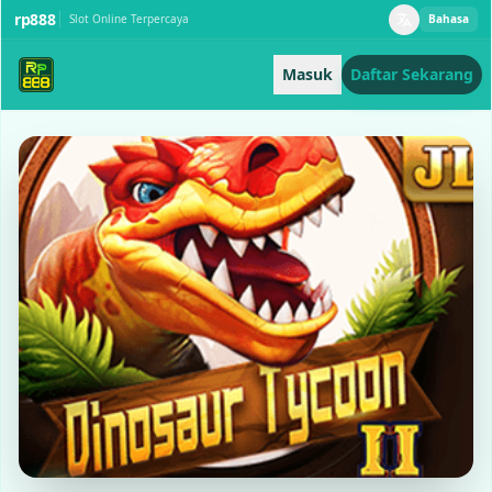
rp888
Slot Online Terpercaya
Bahasa
Masuk
Daftar Sekarang