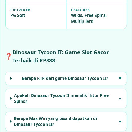
PROVIDER
FEATURES
PG Soft
Wilds, Free Spins,
Multipliers
Dinosaur Tycoon II: Game Slot Gacor
❓
Terbaik di RP888
Berapa RTP dari game Dinosaur Tycoon II?
▼
Apakah Dinosaur Tycoon II memiliki fitur Free
▼
Spins?
Berapa Max Win yang bisa didapatkan di
▼
Dinosaur Tycoon II?